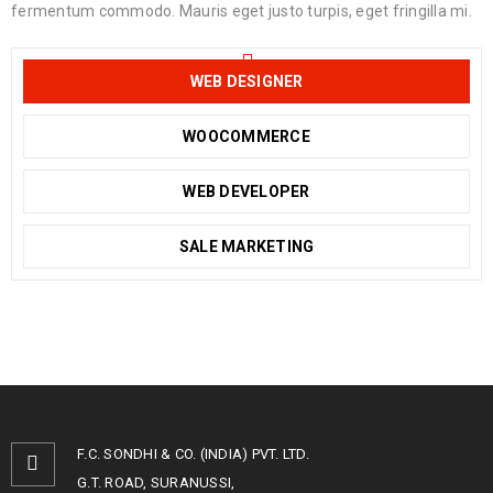
fermentum commodo. Mauris eget justo turpis, eget fringilla mi.
WEB DESIGNER
WOOCOMMERCE
WEB DEVELOPER
SALE MARKETING
F.C. SONDHI & CO. (INDIA) PVT. LTD.
G.T. ROAD, SURANUSSI,