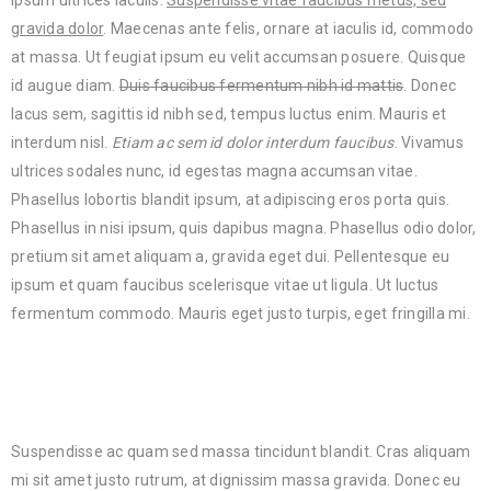
ipsum ultrices iaculis.
Suspendisse vitae faucibus metus, sed
gravida dolor
. Maecenas ante felis, ornare at iaculis id, commodo
at massa. Ut feugiat ipsum eu velit accumsan posuere. Quisque
id augue diam.
Duis faucibus fermentum nibh id mattis
. Donec
lacus sem, sagittis id nibh sed, tempus luctus enim. Mauris et
interdum nisl.
Etiam ac sem id dolor interdum faucibus
. Vivamus
ultrices sodales nunc, id egestas magna accumsan vitae.
Phasellus lobortis blandit ipsum, at adipiscing eros porta quis.
Phasellus in nisi ipsum, quis dapibus magna. Phasellus odio dolor,
pretium sit amet aliquam a, gravida eget dui. Pellentesque eu
ipsum et quam faucibus scelerisque vitae ut ligula. Ut luctus
fermentum commodo. Mauris eget justo turpis, eget fringilla mi.
Suspendisse ac quam sed massa tincidunt blandit. Cras aliquam
mi sit amet justo rutrum, at dignissim massa gravida. Donec eu