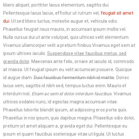
libero aliquet, porttitor lacus elementum, sagittis dui.
Pellentesque lacus lacus, efficitur ut rutrum vel,
feugiat sit amet
dui
. Ut sed libero luctus, molestie augue et, vehicula odio.
Phasellus feugiat risus mauris, in accumsan ipsum mollis vel.
Nulla cursus dui ut ante volutpat, quis ultrices velit elementum.
Vivamus ullamcorper velit a pretium finibus.Vivamus eget sem at
ipsum ultrices iaculis.
Suspendisse vitae faucibus metus, sed
gravida dolor
. Maecenas ante felis, ornare at iaculis id, commodo
at massa. Ut feugiat ipsum eu velit accumsan posuere. Quisque
id augue diam.
Duis faucibus fermentum nibh id mattis
. Donec
lacus sem, sagittis id nibh sed, tempus luctus enim. Mauris et
interdum nisl.
Etiam ac sem id dolor interdum faucibus
. Vivamus
ultrices sodales nunc, id egestas magna accumsan vitae.
Phasellus lobortis blandit ipsum, at adipiscing eros porta quis.
Phasellus in nisi ipsum, quis dapibus magna. Phasellus odio dolor,
pretium sit amet aliquam a, gravida eget dui. Pellentesque eu
ipsum et quam faucibus scelerisque vitae ut ligula. Ut luctus